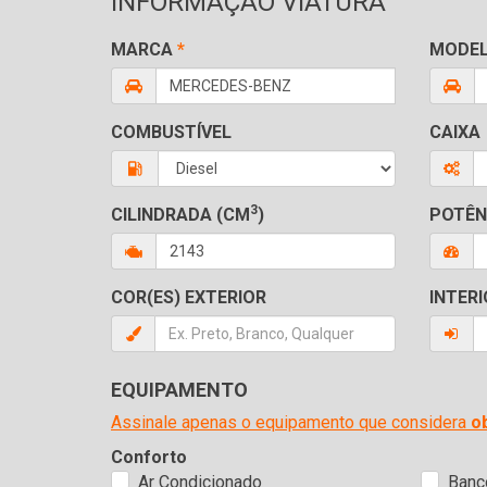
INFORMAÇÃO VIATURA
MARCA
*
MODE
COMBUSTÍVEL
CAIXA
3
CILINDRADA (CM
)
POTÊN
COR(ES) EXTERIOR
INTERI
EQUIPAMENTO
Assinale apenas o equipamento que considera
o
Conforto
Ar Condicionado
Banc