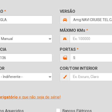
LO
*
VERSÃO
MÁXIMO KMs
*
CIA
PORTAS
*
OR
COR/TOM INTERIOR
brigatório
e que não seja de série!
os Aquecidos
Bancos Elétricos