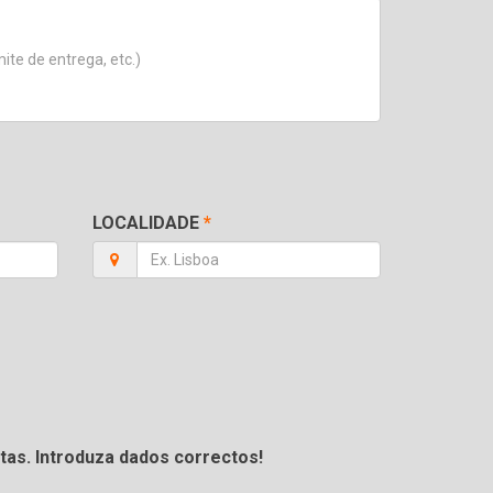
LOCALIDADE
*
tas. Introduza dados correctos!