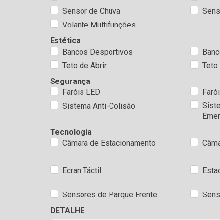
Sensor de Chuva
Sens
Volante Multifunções
Estética
Bancos Desportivos
Banc
Teto de Abrir
Teto
Segurança
Faróis LED
Faró
Sist
Sistema Anti-Colisão
Emer
Tecnologia
Câmara de Estacionamento
Câma
Ecran Táctil
Esta
Sensores de Parque Frente
Sens
DETALHE